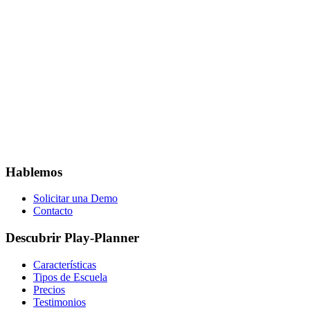
Business
Les 5 erreurs qui coûtent cher aux écoles de surf
11 octobre 2024
•
4 min de lecture
Une école de surf peut perdre beaucoup d'énergie et d'argent sur des
erreurs évitables. Voici les cinq plus fréquentes et comment les
éviter.
Hablemos
Solicitar una Demo
Contacto
Descubrir Play-Planner
Características
Tipos de Escuela
Precios
Testimonios